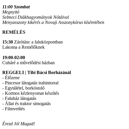
11:00 Szombat
Megnyitó
Selmeci Diákhagyományok Nótáival
Menyasszony kikérés a Novaji Asszonykórus kíséretében
REMÉLÉS
15:30
Zárótánc a faluközpontban
Lakoma a Remélőknek
19:00-02:00
Cuháré a művelődési házban
REGGELI | Tibi Bácsi Borházánál
- Élőzene
- Pincesor látogatás trahintorral
- Egytálétel, borkóstoló
- Kormos kézlenyomat készítés
- Faluház látogatás
- Állat és traktor simogatás
- Filmvetítés
Érezd Jól Magad!