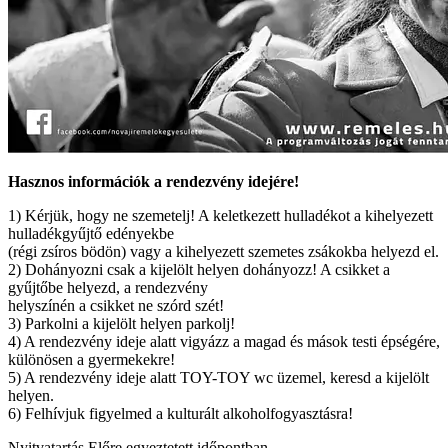
Hasznos információk a rendezvény idejére!
1) Kérjük, hogy ne szemetelj! A keletkezett hulladékot a kihelyezett
hulladékgyűjtő edényekbe
(régi zsíros bödön) vagy a kihelyezett szemetes zsákokba helyezd el.
2) Dohányozni csak a kijelölt helyen dohányozz! A csikket a
gyűjtőbe helyezd, a rendezvény
helyszínén a csikket ne szórd szét!
3) Parkolni a kijelölt helyen parkolj!
4) A rendezvény ideje alatt vigyázz a magad és mások testi épségére,
különösen a gyermekekre!
5) A rendezvény ideje alatt TOY-TOY wc üzemel, keresd a kijelölt
helyen.
6) Felhívjuk figyelmed a kulturált alkoholfogyasztásra!
Nyitvatartás
Előre egyeztetett időpontban.