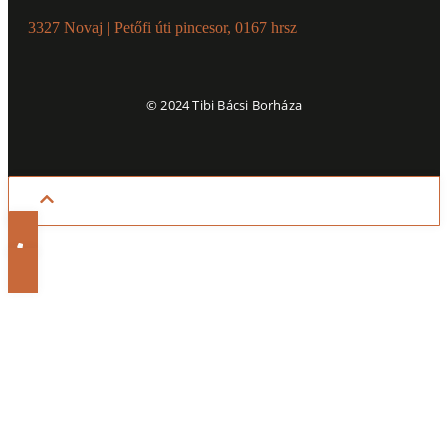
3327 Novaj | Petőfi úti pincesor, 0167 hrsz
© 2024 Tibi Bácsi Borháza